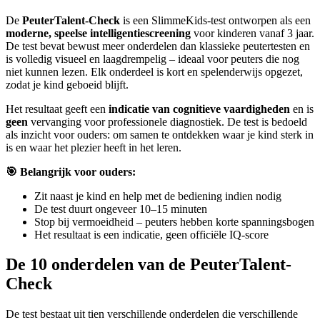
De
PeuterTalent-Check
is een SlimmeKids-test ontworpen als een
moderne, speelse intelligentiescreening
voor kinderen vanaf 3 jaar.
De test bevat bewust meer onderdelen dan klassieke peutertesten en
is volledig visueel en laagdrempelig – ideaal voor peuters die nog
niet kunnen lezen. Elk onderdeel is kort en spelenderwijs opgezet,
zodat je kind geboeid blijft.
Het resultaat geeft een
indicatie van cognitieve vaardigheden
en is
geen
vervanging voor professionele diagnostiek. De test is bedoeld
als inzicht voor ouders: om samen te ontdekken waar je kind sterk in
is en waar het plezier heeft in het leren.
🎯 Belangrijk voor ouders:
Zit naast je kind en help met de bediening indien nodig
De test duurt ongeveer 10–15 minuten
Stop bij vermoeidheid – peuters hebben korte spanningsbogen
Het resultaat is een indicatie, geen officiële IQ-score
De 10 onderdelen van de PeuterTalent-
Check
De test bestaat uit tien verschillende onderdelen die verschillende