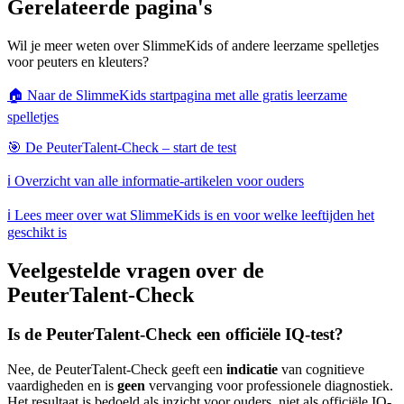
Gerelateerde pagina's
Wil je meer weten over SlimmeKids of andere leerzame spelletjes
voor peuters en kleuters?
🏠 Naar de SlimmeKids startpagina met alle gratis leerzame
spelletjes
🎯 De PeuterTalent-Check – start de test
ℹ️ Overzicht van alle informatie-artikelen voor ouders
ℹ️ Lees meer over wat SlimmeKids is en voor welke leeftijden het
geschikt is
Veelgestelde vragen over de
PeuterTalent-Check
Is de PeuterTalent-Check een officiële IQ-test?
Nee, de PeuterTalent-Check geeft een
indicatie
van cognitieve
vaardigheden en is
geen
vervanging voor professionele diagnostiek.
Het resultaat is bedoeld als inzicht voor ouders, niet als officiële IQ-