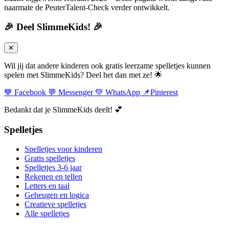
naarmate de PeuterTalent-Check verder ontwikkelt.
🎉 Deel SlimmeKids! 🎉
✕
Wil jij dat andere kinderen ook gratis leerzame spelletjes kunnen
spelen met SlimmeKids? Deel het dan met ze! 🌟
💙
Facebook
💬
Messenger
💚
WhatsApp
📌
Pinterest
Bedankt dat je SlimmeKids deelt! 💕
Spelletjes
Spelletjes voor kinderen
Gratis spelletjes
Spelletjes 3-6 jaar
Rekenen en tellen
Letters en taal
Geheugen en logica
Creatieve spelletjes
Alle spelletjes