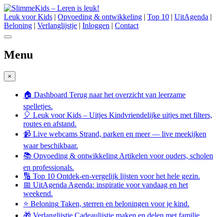
Leuk voor Kids
|
Opvoeding & ontwikkeling
|
Top 10
|
UitAgenda
|
Beloning
|
Verlanglijstje
|
Inloggen
|
Contact
Menu
×
🏠 Dashboard
Terug naar het overzicht van leerzame
spelletjes.
🎈 Leuk voor Kids – Uitjes
Kindvriendelijke uitjes met filters,
routes en afstand.
📹 Live webcams
Strand, parken en meer — live meekijken
waar beschikbaar.
📚 Opvoeding & ontwikkeling
Artikelen voor ouders, scholen
en professionals.
🔢 Top 10
Ontdek-en-vergelijk lijsten voor het hele gezin.
📅 UitAgenda
Agenda: inspiratie voor vandaag en het
weekend.
⭐ Beloning
Taken, sterren en beloningen voor je kind.
🎁 Verlanglijstje
Cadeaulijstje maken en delen met familie.