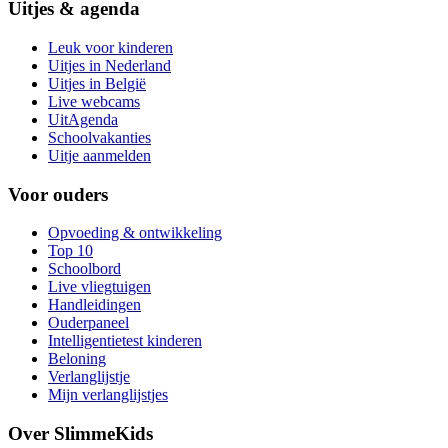
Uitjes & agenda
Leuk voor kinderen
Uitjes in Nederland
Uitjes in België
Live webcams
UitAgenda
Schoolvakanties
Uitje aanmelden
Voor ouders
Opvoeding & ontwikkeling
Top 10
Schoolbord
Live vliegtuigen
Handleidingen
Ouderpaneel
Intelligentietest kinderen
Beloning
Verlanglijstje
Mijn verlanglijstjes
Over SlimmeKids