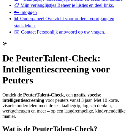
📋 Mijn verlanglijstjes
Beheer je lijstjes en deel-links.
🔑 Inloggen
📊 Ouderpaneel
Overzicht voor ouders: voortgang en
statistieken.
✉️ Contact
Persoonlijk antwoord op uw vragen.
🎯
De PeuterTalent-Check:
Intelligentiescreening voor
Peuters
Ontdek de
PeuterTalent-Check
, een
gratis, speelse
intelligentiescreening
voor peuters vanaf 3 jaar. Met 10 korte,
visuele onderdelen meet de test taalbegrip, logisch denken,
werkgeheugen en meer – op een laagdrempelige, kindvriendelijke
manier.
Wat is de PeuterTalent-Check?